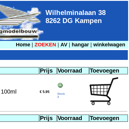
Wilhelminalaan 38
8262 DG Kampen
Home
|
ZOEKEN
|
AV
|
hangar
|
winkelwagen
Prijs
Voorraad
Toevoegen
r 100ml
€ 5.95
Stock
3
Prijs
Voorraad
Toevoegen