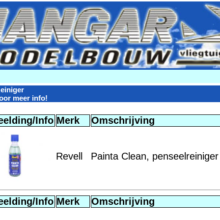
einiger
oor meer info!
eelding/Info
Merk
Omschrijving
Revell
Painta Clean, penseelreinige
eelding/Info
Merk
Omschrijving