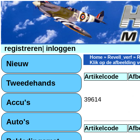
registreren
|
inloggen
Home
»
Revell_verf
» R
Nieuw
Klik op de afbeelding v
Artikelcode
Afb
Tweedehands
39614
Accu's
Auto's
Artikelcode
Afb