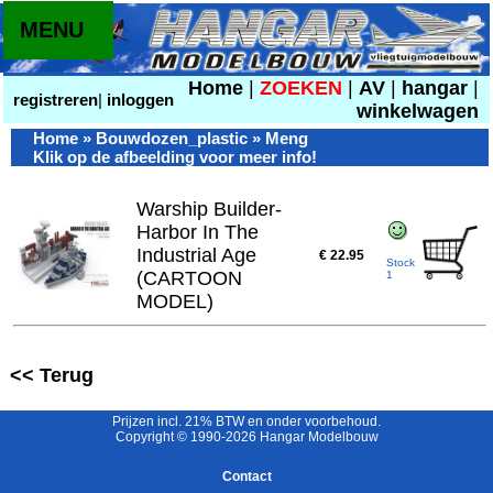
MENU
Home
|
ZOEKEN
|
AV
|
hangar
|
registreren
|
inloggen
winkelwagen
Home
»
Bouwdozen_plastic
» Meng
Klik op de afbeelding voor meer info!
Warship Builder-
Harbor In The
Industrial Age
€ 22.95
Stock
(CARTOON
1
MODEL)
<< Terug
Prijzen incl. 21% BTW en onder voorbehoud.
Copyright © 1990-2026 Hangar Modelbouw
Contact