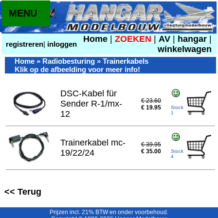
MENU
Home
|
ZOEKEN
|
AV
|
hangar
|
registreren
|
inloggen
winkelwagen
Home
»
Radiobesturing
» Trainerkabels
Klik op de afbeelding voor meer info!
DSC-Kabel für
€ 23.60
Sender R-1/mx-
€ 19.95
Stock
12
1
Trainerkabel mc-
€ 39.95
19/22/24
€ 35.00
Stock
4
<< Terug
Prijzen incl. 21% BTW en onder voorbehoud.