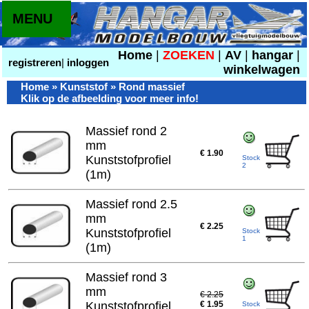
MENU
Home
|
ZOEKEN
|
AV
|
hangar
|
registreren
|
inloggen
winkelwagen
Home
»
Kunststof
» Rond massief
Klik op de afbeelding voor meer info!
Massief rond 2
mm
€ 1.90
Kunststofprofiel
Stock
2
(1m)
Massief rond 2.5
mm
€ 2.25
Kunststofprofiel
Stock
1
(1m)
Massief rond 3
mm
€ 2.25
Kunststofprofiel
€ 1.95
Stock