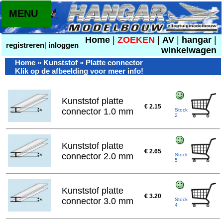
MENU
Home
|
ZOEKEN
|
AV
|
hangar
|
registreren
|
inloggen
winkelwagen
Home
»
Kunststof
» Platte connector
Klik op de afbeelding voor meer info!
Kunststof platte
€ 2.15
connector 1.0 mm
Stock
2
Kunststof platte
€ 2.65
connector 2.0 mm
Stock
5
Kunststof platte
€ 3.20
connector 3.0 mm
Stock
4