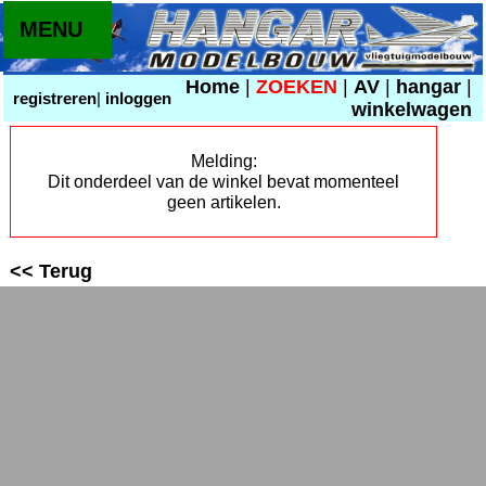
MENU
Home
|
ZOEKEN
|
AV
|
hangar
|
registreren
|
inloggen
winkelwagen
Melding:
Dit onderdeel van de winkel bevat momenteel
geen artikelen.
<< Terug