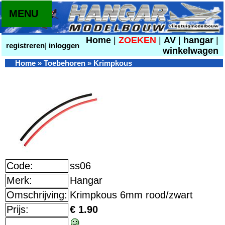
MENU
Home
|
ZOEKEN
|
AV
|
hangar
|
registreren
|
inloggen
winkelwagen
Home
»
Toebehoren
»
Krimpkous
Code:
ss06
Merk:
Hangar
Omschrijving:
Krimpkous 6mm rood/zwart
Prijs:
€ 1.90