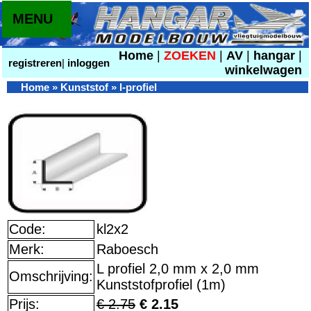
MENU
Home
|
ZOEKEN
|
AV
|
hangar
|
registreren
|
inloggen
winkelwagen
Home
»
Kunststof
»
l-profiel
Code:
kl2x2
Merk:
Raboesch
L profiel 2,0 mm x 2,0 mm
Omschrijving:
Kunststofprofiel (1m)
Prijs:
€ 2.75
€ 2.15