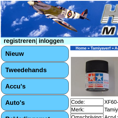
registreren
|
inloggen
Home
»
Tamiyaverf
»
A
Nieuw
Tweedehands
Accu's
Auto's
Code:
XF60
Merk:
Tami
Omschrijving:
Acryl