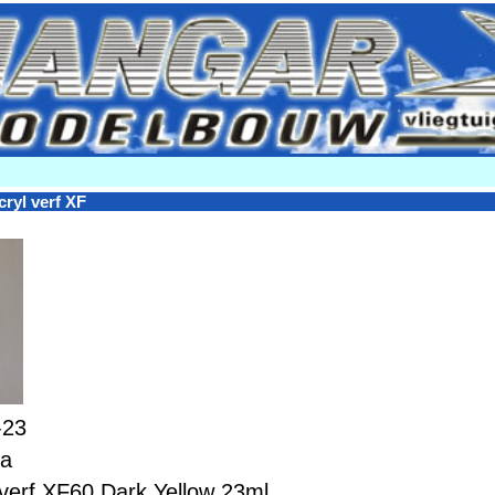
cryl verf XF
-23
ya
 verf XF60 Dark Yellow 23ml