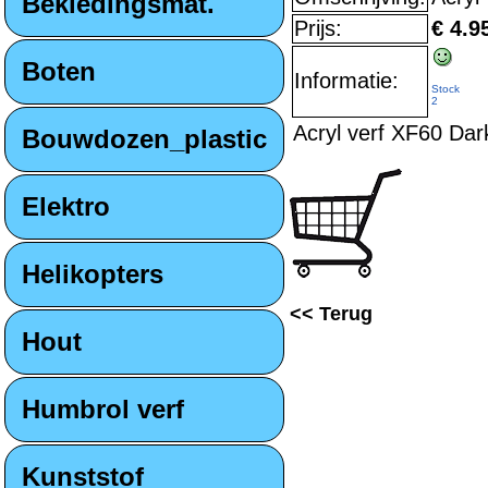
Bekledingsmat.
Prijs:
€ 4.9
Boten
Informatie:
Stock
2
Acryl verf XF60 Dar
Bouwdozen_plastic
Elektro
Helikopters
<< Terug
Hout
Humbrol verf
Kunststof