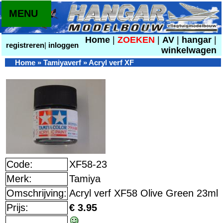
MENU
Home
|
ZOEKEN
|
AV
|
hangar
|
registreren
|
inloggen
winkelwagen
Home
»
Tamiyaverf
»
Acryl verf XF
Code:
XF58-23
Merk:
Tamiya
Omschrijving:
Acryl verf XF58 Olive Green 23ml
Prijs:
€ 3.95