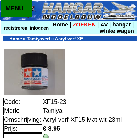
MENU
Home
|
ZOEKEN
|
AV
|
hangar
|
registreren
|
inloggen
winkelwagen
Home
»
Tamiyaverf
»
Acryl verf XF
Code:
XF15-23
Merk:
Tamiya
Omschrijving:
Acryl verf XF15 Mat wit 23ml
Prijs:
€ 3.95