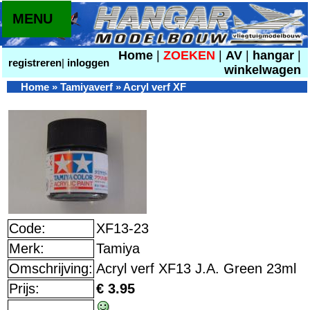
MENU
Home
|
ZOEKEN
|
AV
|
hangar
|
registreren
|
inloggen
winkelwagen
Home
»
Tamiyaverf
»
Acryl verf XF
Code:
XF13-23
Merk:
Tamiya
Omschrijving:
Acryl verf XF13 J.A. Green 23ml
Prijs:
€ 3.95