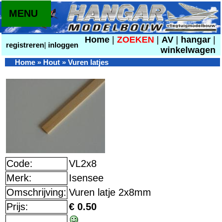
MENU
Home
|
ZOEKEN
|
AV
|
hangar
|
registreren
|
inloggen
winkelwagen
Home
»
Hout
»
Vuren latjes
Code:
VL2x8
Merk:
Isensee
Omschrijving:
Vuren latje 2x8mm
Prijs:
€ 0.50