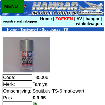
MENU
Home
|
ZOEKEN
|
AV
|
hangar
|
registreren
|
inloggen
winkelwagen
Home
»
Tamiyaverf
»
Spuitbussen TS
Code:
T85006
Merk:
Tamiya
Omschrijving:
Spuitbus TS-6 mat-zwart
Prijs:
€ 9.95