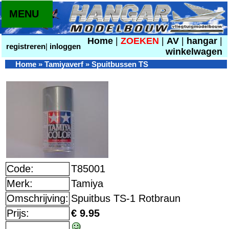
MENU
Home
|
ZOEKEN
|
AV
|
hangar
|
registreren
|
inloggen
winkelwagen
Home
»
Tamiyaverf
»
Spuitbussen TS
Code:
T85001
Merk:
Tamiya
Omschrijving:
Spuitbus TS-1 Rotbraun
Prijs:
€ 9.95