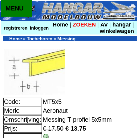
MENU
Home
|
ZOEKEN
|
AV
|
hangar
|
registreren
|
inloggen
winkelwagen
Home
»
Toebehoren
»
Messing
Code:
MT5x5
Merk:
Aeronaut
Omschrijving:
Messing T profiel 5x5mm
Prijs:
€ 17.50
€ 13.75