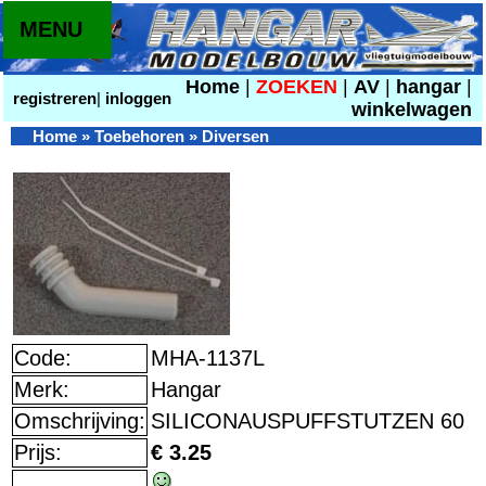
MENU
Home
|
ZOEKEN
|
AV
|
hangar
|
registreren
|
inloggen
winkelwagen
Home
»
Toebehoren
»
Diversen
Code:
MHA-1137L
Merk:
Hangar
Omschrijving:
SILICONAUSPUFFSTUTZEN 60
Prijs:
€ 3.25