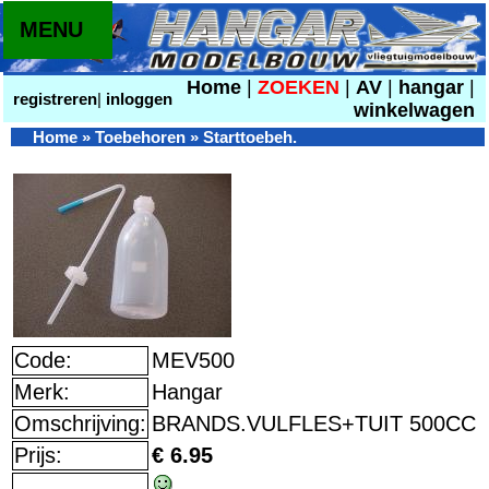
MENU
Home
|
ZOEKEN
|
AV
|
hangar
|
registreren
|
inloggen
winkelwagen
Home
»
Toebehoren
»
Starttoebeh.
Code:
MEV500
Merk:
Hangar
Omschrijving:
BRANDS.VULFLES+TUIT 500CC
Prijs:
€ 6.95