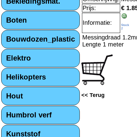
Bekledingsmat.
Prijs:
€ 1.8
Boten
Informatie:
Stock
2
Messingdraad 1.2
Bouwdozen_plastic
Lengte 1 meter
Elektro
Helikopters
Hout
<< Terug
Humbrol verf
Kunststof