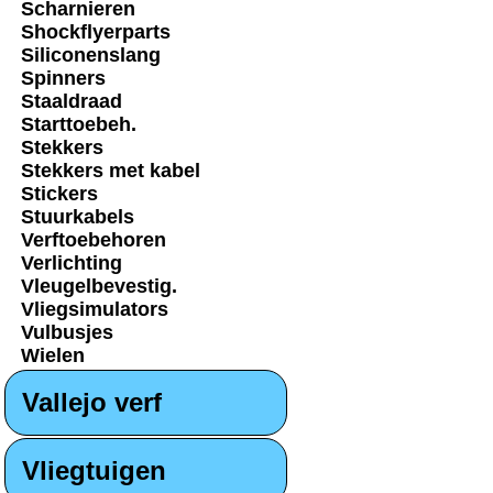
Scharnieren
Shockflyerparts
Siliconenslang
Spinners
Staaldraad
Starttoebeh.
Stekkers
Stekkers met kabel
Stickers
Stuurkabels
Verftoebehoren
Verlichting
Vleugelbevestig.
Vliegsimulators
Vulbusjes
Wielen
Vallejo verf
Vliegtuigen