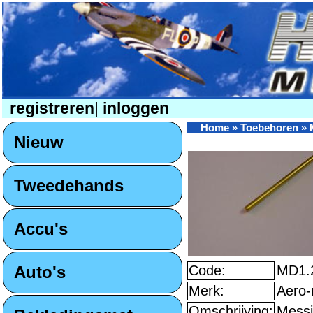
registreren
|
inloggen
Home
»
Toebehoren
»
Nieuw
Tweedehands
Accu's
Auto's
Code:
MD1.
Merk:
Aero-
Omschrijving:
Mess