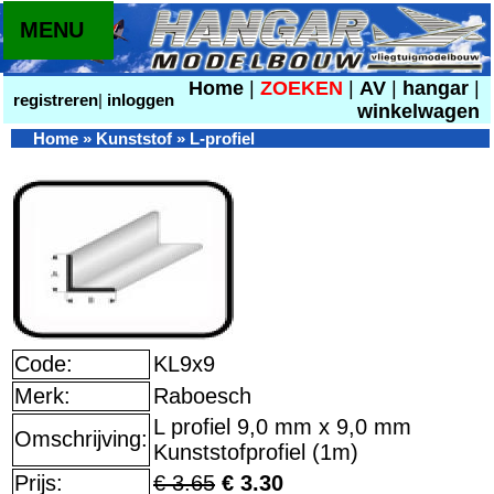
MENU
Home
|
ZOEKEN
|
AV
|
hangar
|
registreren
|
inloggen
winkelwagen
Home
»
Kunststof
»
L-profiel
Code:
KL9x9
Merk:
Raboesch
L profiel 9,0 mm x 9,0 mm
Omschrijving:
Kunststofprofiel (1m)
Prijs:
€ 3.65
€ 3.30