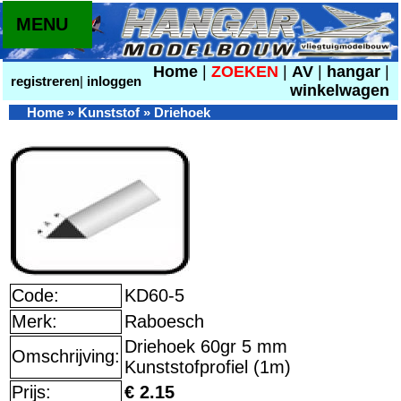
MENU
Home
|
ZOEKEN
|
AV
|
hangar
|
registreren
|
inloggen
winkelwagen
Home
»
Kunststof
»
Driehoek
Code:
KD60-5
Merk:
Raboesch
Driehoek 60gr 5 mm
Omschrijving:
Kunststofprofiel (1m)
Prijs:
€ 2.15