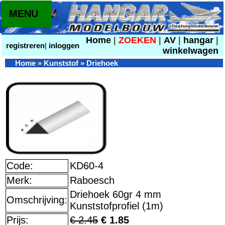
MENU
Home
|
ZOEKEN
|
AV
|
hangar
|
registreren
|
inloggen
winkelwagen
Home
»
Kunststof
»
Driehoek
Code:
KD60-4
Merk:
Raboesch
Driehoek 60gr 4 mm
Omschrijving:
Kunststofprofiel (1m)
Prijs:
€ 2.45
€ 1.85