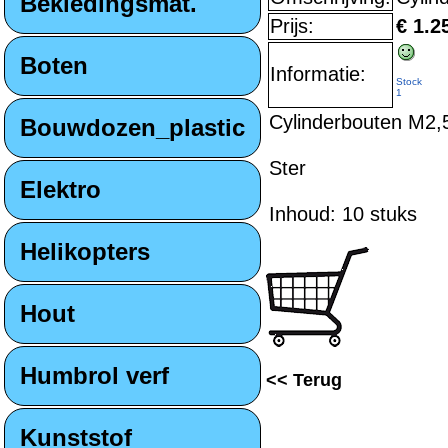
Bekledingsmat.
Prijs:
€ 1.2
Boten
Informatie:
Stock
1
Cylinderbouten M2,
Bouwdozen_plastic
Ster
Elektro
Inhoud: 10 stuks
Helikopters
Hout
Humbrol verf
<< Terug
Kunststof