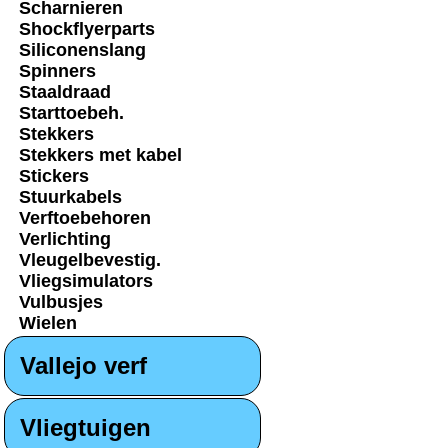
Scharnieren
Shockflyerparts
Siliconenslang
Spinners
Staaldraad
Starttoebeh.
Stekkers
Stekkers met kabel
Stickers
Stuurkabels
Verftoebehoren
Verlichting
Vleugelbevestig.
Vliegsimulators
Vulbusjes
Wielen
Vallejo verf
Vliegtuigen