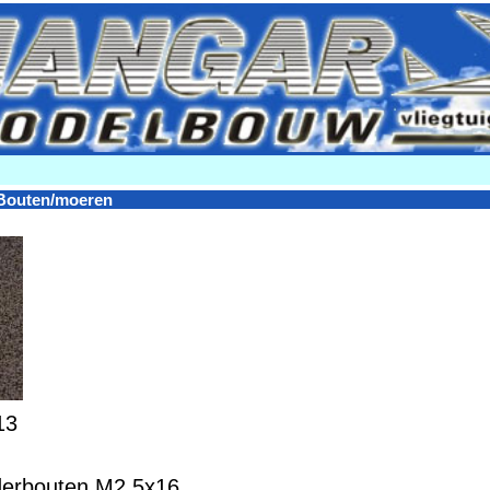
Bouten/moeren
13
derbouten M2,5x16