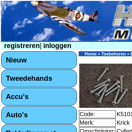
registreren
|
inloggen
Home
»
Toebehoren
»
Nieuw
Tweedehands
Accu's
Auto's
Code:
K510
Merk:
Krick
Omschrijving:
Cylin