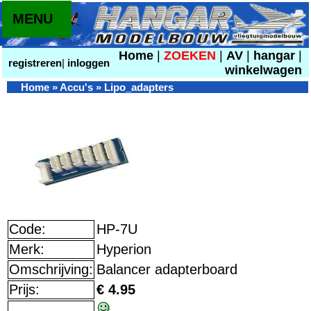
MENU
Home
|
ZOEKEN
|
AV
|
hangar
|
registreren
|
inloggen
winkelwagen
Home
»
Accu's
»
Lipo_adapters
Code:
HP-7U
Merk:
Hyperion
Omschrijving:
Balancer adapterboard
Prijs:
€ 4.95