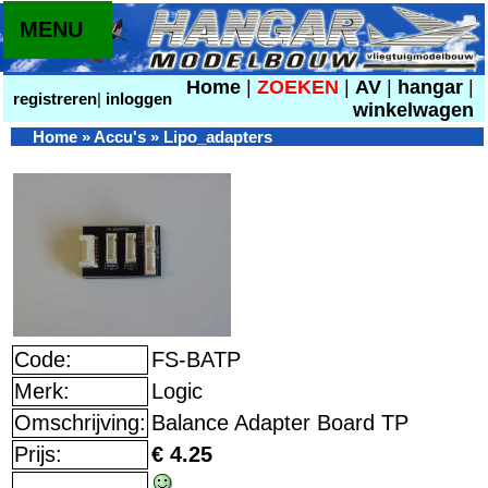
MENU
Home
|
ZOEKEN
|
AV
|
hangar
|
registreren
|
inloggen
winkelwagen
Home
»
Accu's
»
Lipo_adapters
Code:
FS-BATP
Merk:
Logic
Omschrijving:
Balance Adapter Board TP
Prijs:
€ 4.25