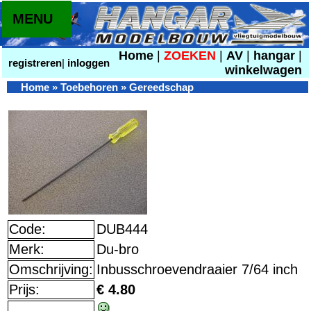
MENU
Home
|
ZOEKEN
|
AV
|
hangar
|
registreren
|
inloggen
winkelwagen
Home
»
Toebehoren
»
Gereedschap
Code:
DUB444
Merk:
Du-bro
Omschrijving:
Inbusschroevendraaier 7/64 inch
Prijs:
€ 4.80