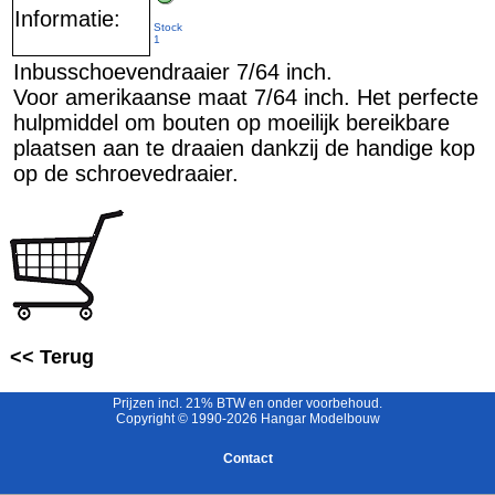
Informatie:
Stock
1
Inbusschoevendraaier 7/64 inch.
Voor amerikaanse maat 7/64 inch. Het perfecte
hulpmiddel om bouten op moeilijk bereikbare
plaatsen aan te draaien dankzij de handige kop
op de schroevedraaier.
<< Terug
Prijzen incl. 21% BTW en onder voorbehoud.
Copyright © 1990-2026 Hangar Modelbouw
Contact