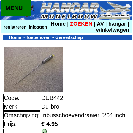
MENU
Home
|
ZOEKEN
|
AV
|
hangar
|
registreren
|
inloggen
winkelwagen
Home
»
Toebehoren
»
Gereedschap
Code:
DUB442
Merk:
Du-bro
Omschrijving:
Inbusschoevendraaier 5/64 inch
Prijs:
€ 4.95