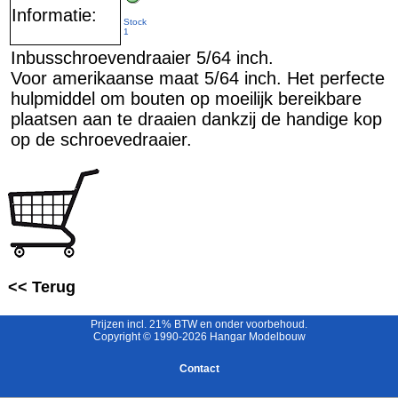
Informatie:
Stock
1
Inbusschroevendraaier 5/64 inch.
Voor amerikaanse maat 5/64 inch. Het perfecte
hulpmiddel om bouten op moeilijk bereikbare
plaatsen aan te draaien dankzij de handige kop
op de schroevedraaier.
<< Terug
Prijzen incl. 21% BTW en onder voorbehoud.
Copyright © 1990-2026 Hangar Modelbouw
Contact