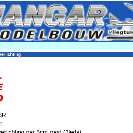
Verlichting
8R
r
erlichting per 5cm rood (3leds)