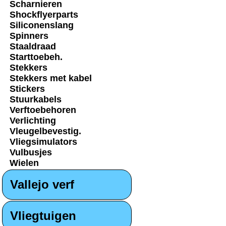
Scharnieren
Shockflyerparts
Siliconenslang
Spinners
Staaldraad
Starttoebeh.
Stekkers
Stekkers met kabel
Stickers
Stuurkabels
Verftoebehoren
Verlichting
Vleugelbevestig.
Vliegsimulators
Vulbusjes
Wielen
Vallejo verf
Vliegtuigen