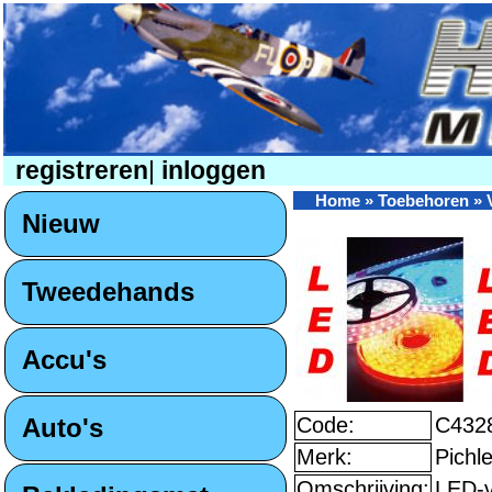
registreren
|
inloggen
Home
»
Toebehoren
»
Nieuw
Tweedehands
Accu's
Auto's
Code:
C432
Merk:
Pichle
Omschrijving:
LED-v