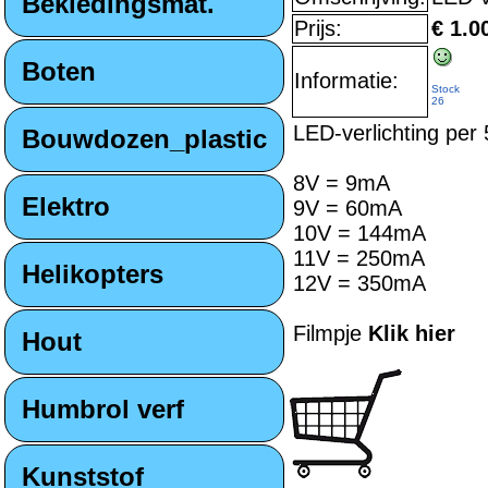
Bekledingsmat.
Prijs:
€ 1.0
Boten
Informatie:
Stock
26
LED-verlichting per
Bouwdozen_plastic
8V = 9mA
Elektro
9V = 60mA
10V = 144mA
11V = 250mA
Helikopters
12V = 350mA
Filmpje
Klik hier
Hout
Humbrol verf
Kunststof