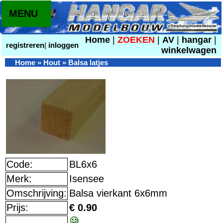
MENU
Home
|
ZOEKEN
|
AV
|
hangar
|
registreren
|
inloggen
winkelwagen
Home
»
Hout
»
Balsa latjes
Code:
BL6x6
Merk:
Isensee
Omschrijving:
Balsa vierkant 6x6mm
Prijs:
€ 0.90