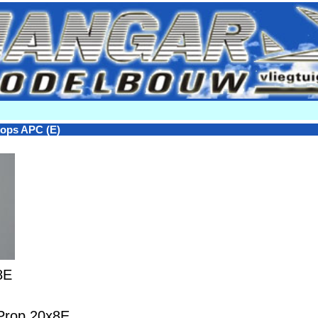
ops APC (E)
8E
Prop 20x8E