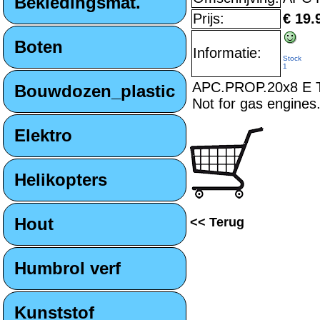
Bekledingsmat.
Prijs:
€ 19.
Boten
Informatie:
Stock
1
APC.PROP.20x8 E 
Bouwdozen_plastic
Not for gas engines
Elektro
Helikopters
Hout
<< Terug
Humbrol verf
Kunststof