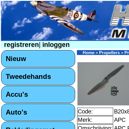
registreren
|
inloggen
Home
»
Propellers
»
Pr
Nieuw
Tweedehands
Accu's
Auto's
Code:
B20x
Merk:
APC
Omschrijving:
APC 