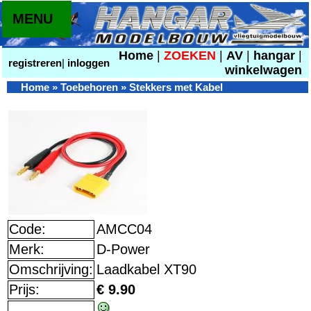
MENU
Home
|
ZOEKEN
|
AV
|
hangar
|
registreren
|
inloggen
winkelwagen
Home
»
Toebehoren
»
Stekkers met Kabel
Code:
AMCC04
Merk:
D-Power
Omschrijving:
Laadkabel XT90
Prijs:
€ 9.90