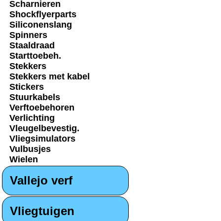
Scharnieren
Shockflyerparts
Siliconenslang
Spinners
Staaldraad
Starttoebeh.
Stekkers
Stekkers met kabel
Stickers
Stuurkabels
Verftoebehoren
Verlichting
Vleugelbevestig.
Vliegsimulators
Vulbusjes
Wielen
Vallejo verf
Vliegtuigen