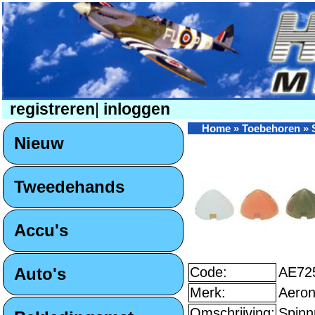
registreren
|
inloggen
Home
»
Toebehoren
»
Nieuw
Tweedehands
Accu's
Auto's
Code:
AE72
Merk:
Aeron
Omschrijving:
Spinn