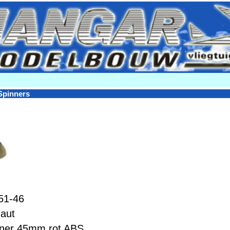
Spinners
51-46
aut
ner 45mm rot ABS