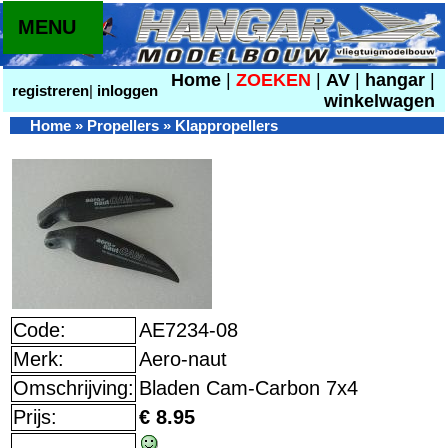
MENU
Home
|
ZOEKEN
|
AV
|
hangar
|
registreren
|
inloggen
winkelwagen
Home
»
Propellers
»
Klappropellers
Code:
AE7234-08
Merk:
Aero-naut
Omschrijving:
Bladen Cam-Carbon 7x4
Prijs:
€ 8.95