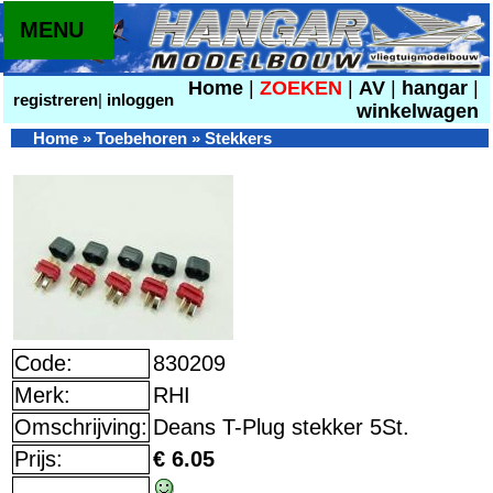
MENU
Home
|
ZOEKEN
|
AV
|
hangar
|
registreren
|
inloggen
winkelwagen
Home
»
Toebehoren
»
Stekkers
Code:
830209
Merk:
RHI
Omschrijving:
Deans T-Plug stekker 5St.
Prijs:
€ 6.05