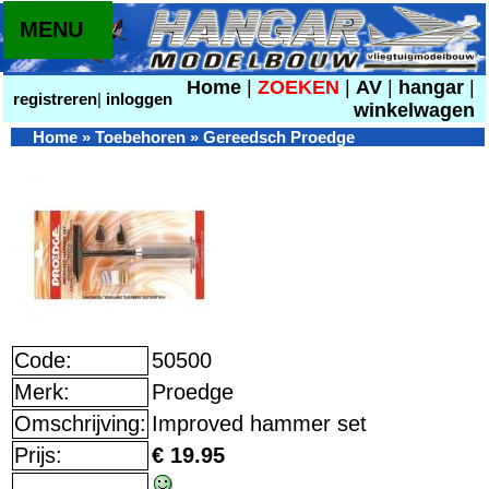
MENU
Home
|
ZOEKEN
|
AV
|
hangar
|
registreren
|
inloggen
winkelwagen
Home
»
Toebehoren
»
Gereedsch Proedge
Code:
50500
Merk:
Proedge
Omschrijving:
Improved hammer set
Prijs:
€ 19.95