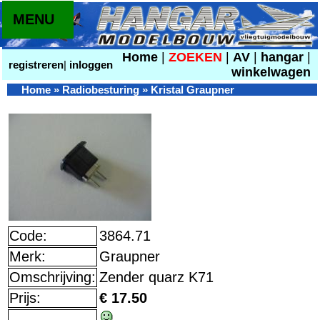
MENU
Home
|
ZOEKEN
|
AV
|
hangar
|
registreren
|
inloggen
winkelwagen
Home
»
Radiobesturing
»
Kristal Graupner
Code:
3864.71
Merk:
Graupner
Omschrijving:
Zender quarz K71
Prijs:
€ 17.50