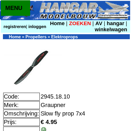
MENU
Home
|
ZOEKEN
|
AV
|
hangar
|
registreren
|
inloggen
winkelwagen
Home
»
Propellers
»
Elektroprops
Code:
2945.18.10
Merk:
Graupner
Omschrijving:
Slow fly prop 7x4
Prijs:
€ 4.95