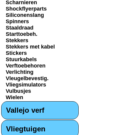
Scharnieren
Shockflyerparts
Siliconenslang
Spinners
Staaldraad
Starttoebeh.
Stekkers
Stekkers met kabel
Stickers
Stuurkabels
Verftoebehoren
Verlichting
Vleugelbevestig.
Vliegsimulators
Vulbusjes
Wielen
Vallejo verf
Vliegtuigen