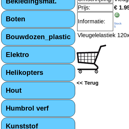
Bekledingsmat.
Prijs:
€ 1.9
Boten
Informatie:
Stock
5
Vleugelelastiek 120
Bouwdozen_plastic
Elektro
Helikopters
<< Terug
Hout
Humbrol verf
Kunststof