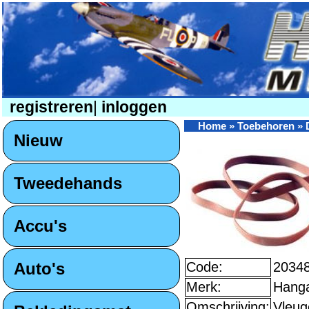
registreren
|
inloggen
Home
»
Toebehoren
»
Nieuw
Tweedehands
Accu's
Auto's
Code:
2034
Merk:
Hang
Omschrijving:
Vleug