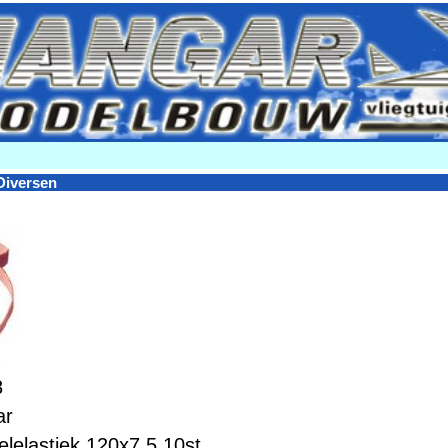
Diversen
8
ar
elelastiek 120x7.5 10st