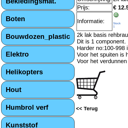
Bekledingsmat.
Prijs:
€ 12.
Boten
Informatie:
Stock
1
2k lak basis rehbra
Bouwdozen_plastic
Dit is 1 component.
Harder no:100-998 i
Elektro
Voor het spuiten is 
Voor het verdunnen
Helikopters
Hout
Humbrol verf
<< Terug
Kunststof