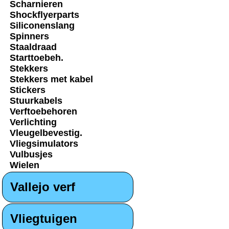
Scharnieren
Shockflyerparts
Siliconenslang
Spinners
Staaldraad
Starttoebeh.
Stekkers
Stekkers met kabel
Stickers
Stuurkabels
Verftoebehoren
Verlichting
Vleugelbevestig.
Vliegsimulators
Vulbusjes
Wielen
Vallejo verf
Vliegtuigen