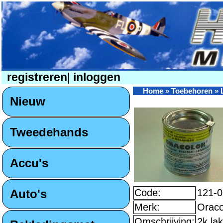
registreren
|
inloggen
Home
»
Toebehoren
»
Nieuw
Tweedehands
Accu's
Auto's
Code:
121-
Merk:
Oraco
Omschrijving:
2k la