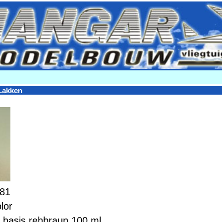
Lakken
081
lor
k basis rehbraun 100 ml