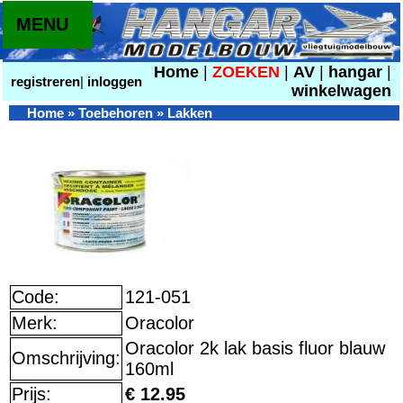
MENU
Home
|
ZOEKEN
|
AV
|
hangar
|
registreren
|
inloggen
winkelwagen
Home
»
Toebehoren
»
Lakken
Code:
121-051
Merk:
Oracolor
Oracolor 2k lak basis fluor blauw
Omschrijving:
160ml
Prijs:
€ 12.95